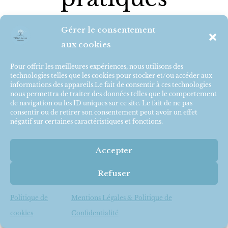
Gérer le consentement
aux cookies
Pour offrir les meilleures expériences, nous utilisons des
technologies telles que les cookies pour stocker et/ou accéder aux
En cabinet à Saumur
informations des appareils.Le fait de consentir à ces technologies
nous permettra de traiter des données telles que le comportement
de navigation ou les ID uniques sur ce site. Le fait de ne pas
Mélissa vous reçoit sur rendez-vous dans
consentir ou de retirer son consentement peut avoir un effet
notre cabinet à Saumur.
négatif sur certaines caractéristiques et fonctions.
Accepter
Refuser
Spécificité des massages
Politique de
Mentions Légales & Politique de
Séances adaptées aux femmes enceintes
cookies
Confidentialité
avec une grossesse supérieur à 3 mois