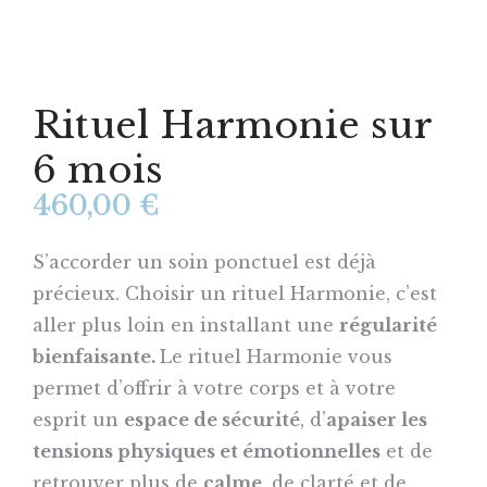
prestations
Carte
Les
cadeau
soins
Rituel Harmonie sur
à
Espace
Soin
la
6 mois
professionnel
individuel
carte
460,00
€
A
Soin
QVT
Les
Massages
la
en
/
S’accorder un soin ponctuel est déjà
programmes
une
duo
RH
Massages
précieux. Choisir un rituel Harmonie, c’est
Les
duo
Se
aller plus loin en installant une
régularité
Contact
Bon
CSE
ateliers
libérer
bienfaisante.
Le rituel Harmonie vous
d’achat
/
Sophrologie
collectifs
du
permet d’offrir à votre corps et à votre
Associations
burnout
esprit un
espace de sécurité
, d’
apaiser les
Rituels
Magnétisme
Evènements
tensions physiques et émotionnelles
et de
et
EHPAD
privés
Rituels
Numérologie
retrouver plus de
calme
, de clarté et de
Cure
/