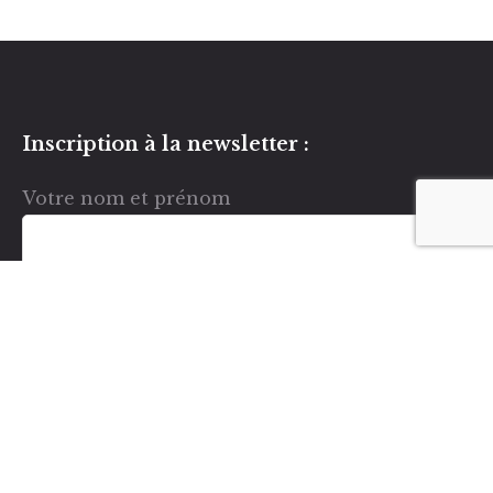
Inscription à la newsletter :
Votre nom et prénom
Votre e-mail
J’accepte que les informations saisies dans
ce formulaire soient utilisées par Terra Sana