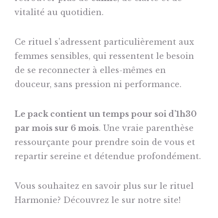
et
vitalité au quotidien.
Bien-
ESSMS
Voyage
Réflexologie
cure
être
sonore
bien-
Ce rituel s’adressent particulièrement aux
être
Réservation
Sophrologie
femmes sensibles, qui ressentent le besoin
d’évènement
de se reconnecter à elles-mêmes en
Eveil
douceur, sans pression ni performance.
des
5
Le pack contient un temps pour soi d’1h30
sens
par mois sur 6 mois
. Une vraie parenthèse
Réflexologie
ressourçante pour prendre soin de vous et
crânio-
repartir sereine et détendue profondément.
faciale
Vous souhaitez en savoir plus sur le rituel
Massage
Harmonie? Découvrez le sur notre site!
Amma