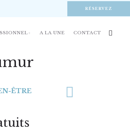
RÉSERVEZ
ESSIONNEL
A LA UNE
CONTACT
aumur
IEN-ÊTRE
atuits