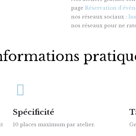
page
Réservation d’évè
nos réseaux sociaux :
In
nos réseaux pour ne rat
nformations pratiqu
Spécificité
T
it
10 places maximum par atelier.
Gr