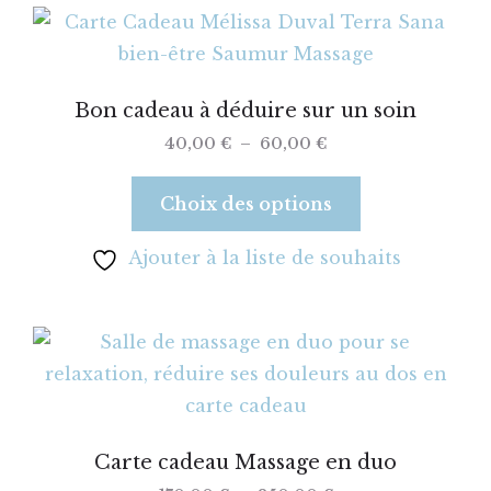
et
Bien-
ESSMS
Voyage
Réflexologie
cure
être
sonore
bien-
être
Bon cadeau à déduire sur un soin
Réservation
Sophrologie
40,00
€
–
60,00
€
d’évènement
Eveil
des
Choix des options
5
Ajouter à la liste de souhaits
sens
Réflexologie
crânio-
faciale
Massage
Carte cadeau Massage en duo
Amma