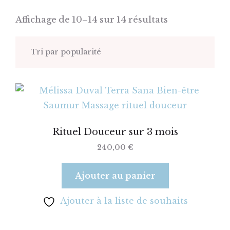
prestations
Affichage de 10–14 sur 14 résultats
Carte
Les
cadeau
soins
à
Espace
Soin
la
professionnel
individuel
carte
A
Soin
QVT
Les
Massages
la
en
/
programmes
Rituel Douceur sur 3 mois
une
duo
RH
Massages
240,00
€
Les
duo
Se
Contact
Bon
CSE
ateliers
libérer
d’achat
/
Sophrologie
Ajouter au panier
collectifs
du
Associations
burnout
Rituels
Magnétisme
Ajouter à la liste de souhaits
Evènements
et
EHPAD
privés
Rituels
Numérologie
Cure
/